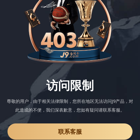
访问限制
尊敬的用户，由于相关法律限制，您所在地区无法访问J9产品，对
此造成的不便，我们深表歉意，您如有疑问请联系客服。
联系客服